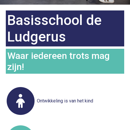
Basisschool de
Ludgerus
Waar iedereen trots mag
zijn!
Ontwikkeling is van het kind