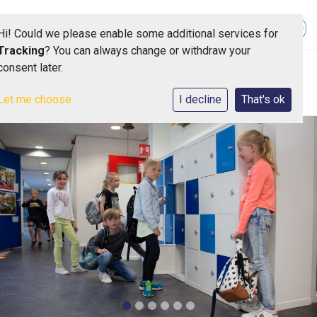
Hi! Could we please enable some additional services for
Tracking
? You can always change or withdraw your
consent later.
Toggle 
Let me choose
I decline
That's ok