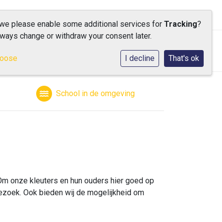
 we please enable some additional services for
Tracking
?
lways change or withdraw your consent later.
ische informatie
Contact
hoose
I decline
That's ok
School in de omgeving
 Om onze kleuters en hun ouders hier goed op
ezoek. Ook bieden wij de mogelijkheid om