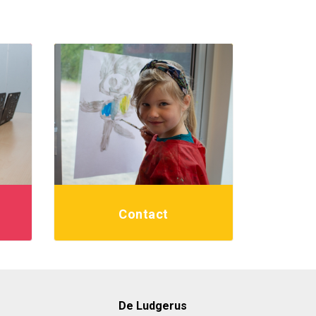
r
Contact
De Ludgerus