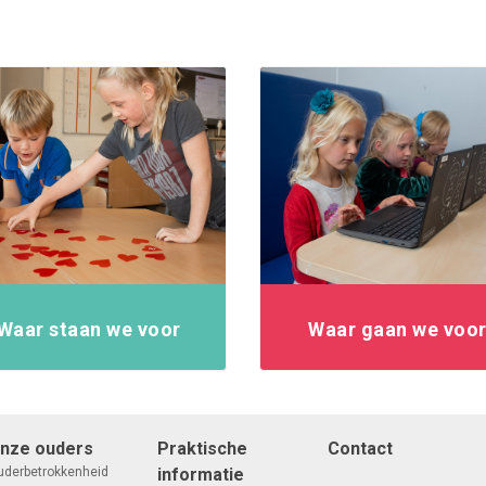
Waar staan we voor
Waar gaan we voo
nze ouders
Praktische
Contact
uderbetrokkenheid
informatie