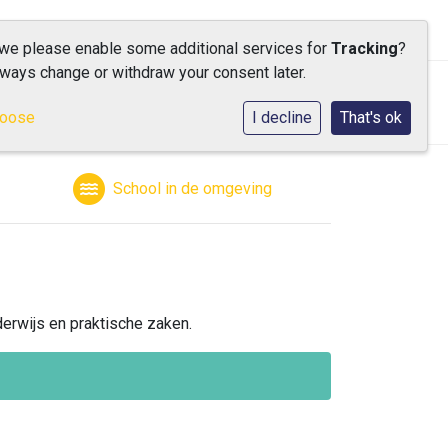
 we please enable some additional services for
Tracking
?
lways change or withdraw your consent later.
ische informatie
Contact
hoose
I decline
That's ok
School in de omgeving
erwijs en praktische zaken.