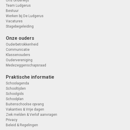
Ons onderwijs
Team Ludgerus
Bestuur
Werken bij De Ludgerus
Vacatures
Stagebegeleiding
Onze ouders
Ouderbetrokkenheid
Communicatie
Klassenouders
Oudervereniging
Medezeggenschapsraad
Praktische informatie
Schoolagenda
Schooltijden
Schoolgids
Schoolplan
Buitenschoolse opvang
Vakanties & Vrije dagen
Ziek melden & Verlof aanvragen
Privacy
Beleid & Regelingen