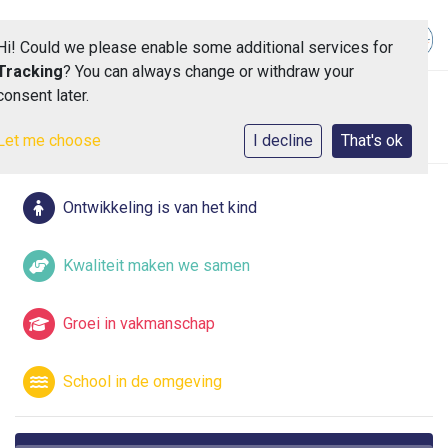
Hi! Could we please enable some additional services for
Tracking
? You can always change or withdraw your
consent later.
Toggle 
Let me choose
I decline
That's ok
Ontwikkeling is van het kind
Kwaliteit maken we samen
Groei in vakmanschap
School in de omgeving