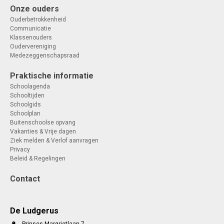
Onze ouders
Ouderbetrokkenheid
Communicatie
Klassenouders
Oudervereniging
Medezeggenschapsraad
Praktische informatie
Schoolagenda
Schooltijden
Schoolgids
Schoolplan
Buitenschoolse opvang
Vakanties & Vrije dagen
Ziek melden & Verlof aanvragen
Privacy
Beleid & Regelingen
Contact
De Ludgerus
Prinses Margrietlaan 7