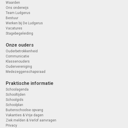
Waarden
Ons onderwijs
Team Ludgerus
Bestuur
Werken bij De Ludgerus
Vacatures
Stagebegeleiding
Onze ouders
Ouderbetrokkenheid
Communicatie
Klassenouders
Oudervereniging
Medezeggenschapsraad
Praktische informatie
Schoolagenda
Schooltijden
Schoolgids
Schoolplan
Buitenschoolse opvang
Vakanties & Vrije dagen
Ziek melden & Verlof aanvragen
Privacy