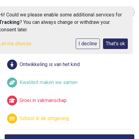
Hi! Could we please enable some additional services for
Tracking
? You can always change or withdraw your
consent later.
Toggle 
Let me choose
I decline
That's ok
Ontwikkeling is van het kind
Kwaliteit maken we samen
Groei in vakmanschap
School in de omgeving